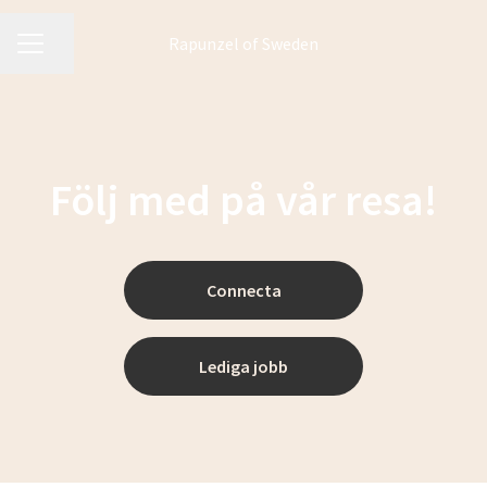
Rapunzel of Sweden
KARRIÄRMENY
Dela sidan
Följ med på vår resa!
Connecta
Lediga jobb